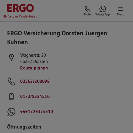
Mobil
WhatsApp
Menü
ERGO Versicherung Dorsten Juergen
Kuhnen
Wagnerstr. 20
46282
Dorsten
Route planen
02362/208098
0172/9324510
+491729324510
Öffnungszeiten