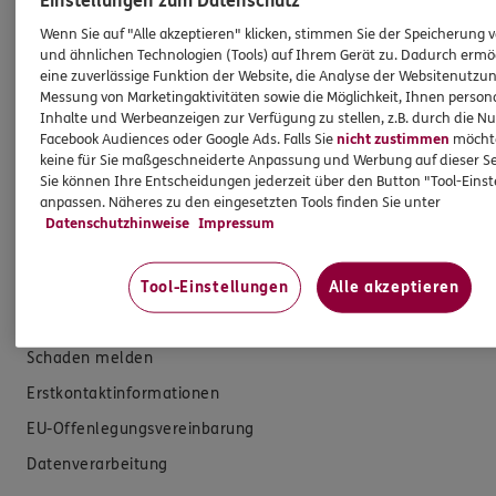
Produkte
Wenn Sie auf "Alle akzeptieren" klicken, stimmen Sie der Speicherung 
und ähnlichen Technologien (Tools) auf Ihrem Gerät zu. Dadurch ermö
Zahnversicherungen
eine zuverlässige Funktion der Website, die Analyse der Websitenutzun
Messung von Marketingaktivitäten sowie die Möglichkeit, Ihnen persona
Kfz-Versicherung
Inhalte und Werbeanzeigen zur Verfügung zu stellen, z.B. durch die N
Krankenversicherung
Facebook Audiences oder Google Ads. Falls Sie
nicht zustimmen
möchten
keine für Sie maßgeschneiderte Anpassung und Werbung auf dieser Se
Versicherungen für den privaten Bedarf
Sie können Ihre Entscheidungen jederzeit über den Button "Tool-Eins
anpassen. Näheres zu den eingesetzten Tools finden Sie unter
Versicherungen für Geschäftskunden
Datenschutzhinweise
Impressum
Hilfe & Services
Tool-Einstellungen
Alle akzeptieren
E-Mail schreiben
Schaden melden
Erstkontaktinformationen
EU-Offenlegungsvereinbarung
Datenverarbeitung