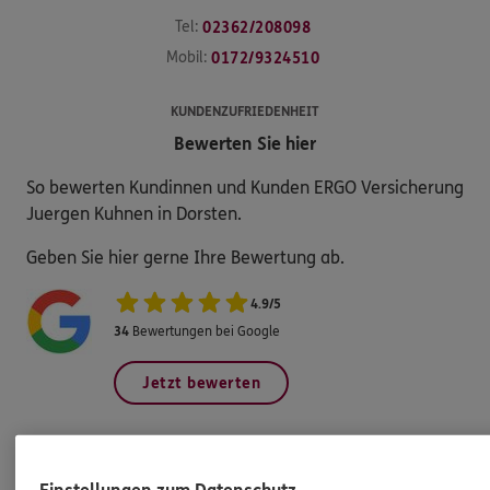
Tel:
02362/208098
Mobil:
0172/9324510
KUNDENZUFRIEDENHEIT
Bewerten Sie hier
So bewerten Kundinnen und Kunden ERGO Versicherung
Juergen Kuhnen in Dorsten.
Geben Sie hier gerne Ihre Bewertung ab.
4.9
/
5
34
Bewertungen bei Google
Jetzt bewerten
Einstellungen zum Datenschutz